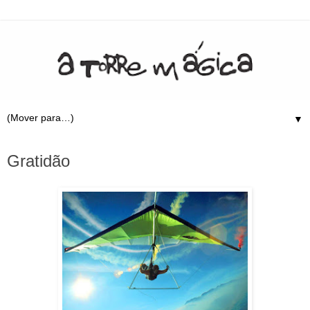
▼
15.10.09
Gratidão