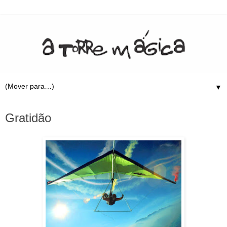
▼
15.10.09
Gratidão