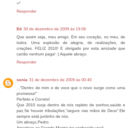
=*
Responder
Ed
30 de dezembro de 2009 às 19:06
Que assim seja, meu amigo. Em seu coração, no meu, de
todos. Uma explosão de alegria, de realizações, de
criações. FELIZ 2010! E obrigado por esta amizade que
cartão nenhum paga! :) Aquele abraço.
Responder
sonia
31 de dezembro de 2009 às 00:40
..."Dentro de mim e de voce que o novo surge como uma
promessa!"
Perfeito e Correto!
Que 2010 surja dentro de nós repleto de sonhos,saúde e
paz.Se houver tribulações,"segure nas mãos de Deus".Ele
sempre está juntinho de nós.
Um abraço,Pedro.
Agradeço ao Grande Mestre ter conhecido você.