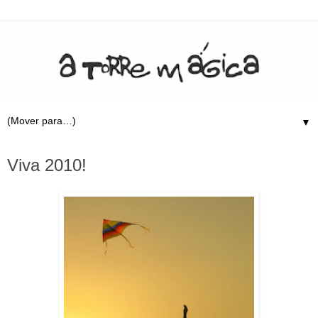
▼
30.12.09
Viva 2010!