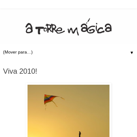
▼
30.12.09
Viva 2010!