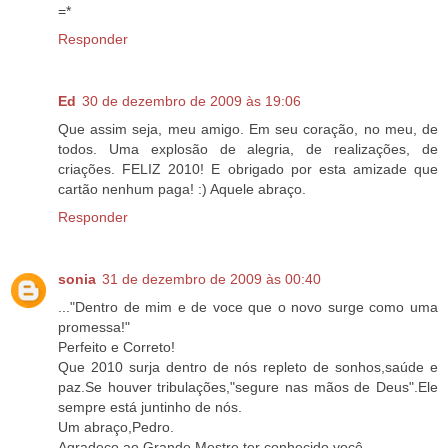
=*
Responder
Ed
30 de dezembro de 2009 às 19:06
Que assim seja, meu amigo. Em seu coração, no meu, de
todos. Uma explosão de alegria, de realizações, de
criações. FELIZ 2010! E obrigado por esta amizade que
cartão nenhum paga! :) Aquele abraço.
Responder
sonia
31 de dezembro de 2009 às 00:40
..."Dentro de mim e de voce que o novo surge como uma
promessa!"
Perfeito e Correto!
Que 2010 surja dentro de nós repleto de sonhos,saúde e
paz.Se houver tribulações,"segure nas mãos de Deus".Ele
sempre está juntinho de nós.
Um abraço,Pedro.
Agradeço ao Grande Mestre ter conhecido você.