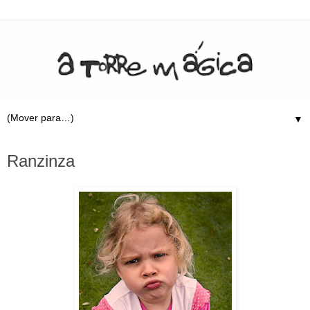
▼
23.6.10
Ranzinza