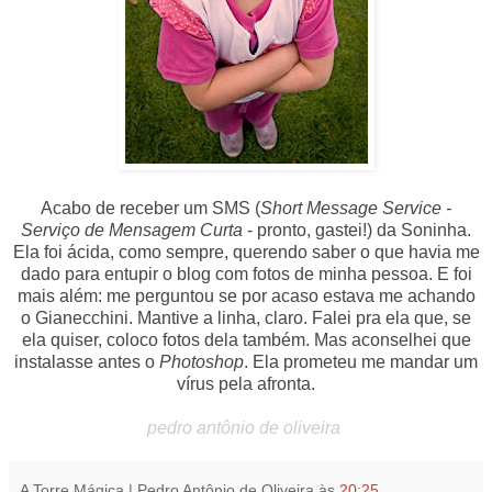
Acabo de receber um SMS (
Short Message Service -
Serviço de Mensagem Curta
- pronto, gastei!) da Soninha.
Ela foi ácida, como sempre, querendo saber o que havia me
dado para entupir o blog com fotos de minha pessoa. E foi
mais além: me perguntou se por acaso estava me achando
o Gianecchini. Mantive a linha, claro. Falei pra ela que, se
ela quiser, coloco fotos dela também. Mas aconselhei que
instalasse antes o
Photoshop
. Ela prometeu me mandar um
vírus pela afronta.
pedro antônio de oliveira
A Torre Mágica | Pedro Antônio de Oliveira
às
20:25