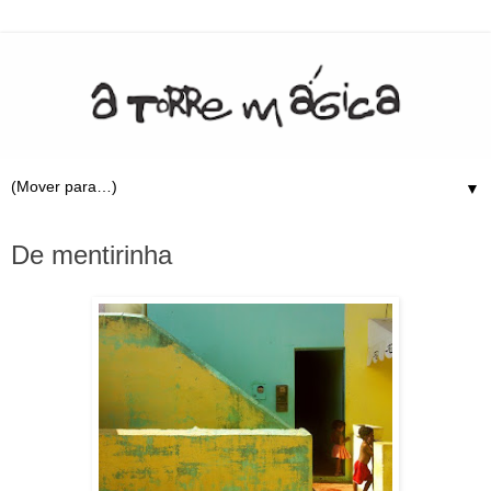
▼
6.1.11
De mentirinha