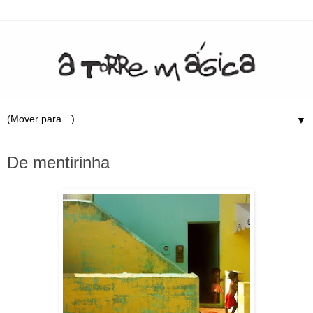
▼
6.1.11
De mentirinha