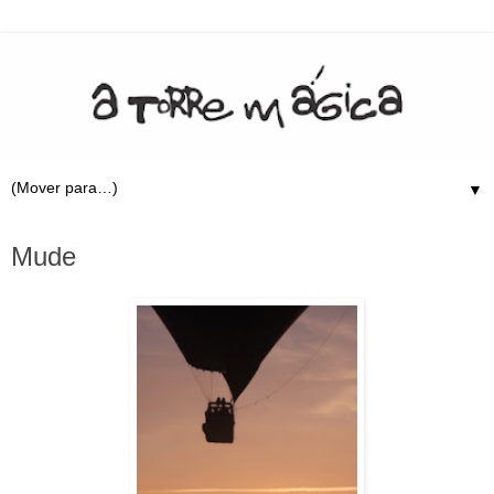
▼
25.2.11
Mude