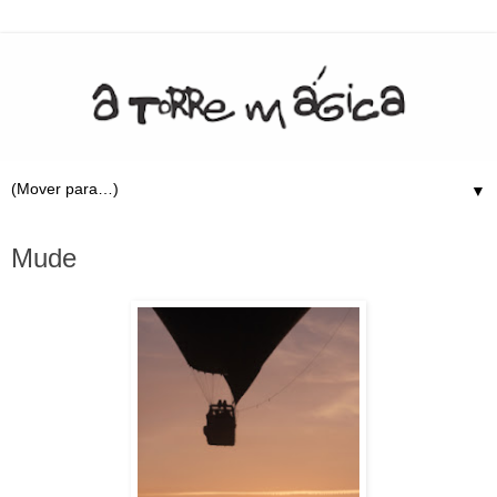
▼
25.2.11
Mude