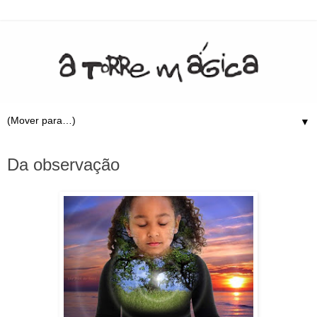
▼
4.2.12
Da observação