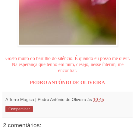
Gosto muito do barulho do silêncio. É quando eu posso me ouvir.
Na esperança que tenho em mim, desejo, nesse ínterim, me
encontrar.
PEDRO ANTÔNIO DE OLIVEIRA
A Torre Mágica | Pedro Antônio de Oliveira
às
10:45
Compartilhar
2 comentários: