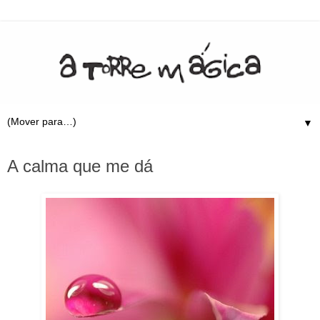
▼
21.9.08
A calma que me dá