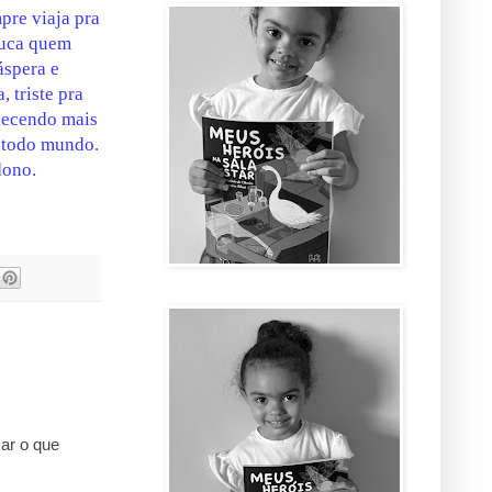
pre viaja pra
huca quem
áspera e
, triste pra
hecendo mais
e todo mundo.
dono.
ar o que