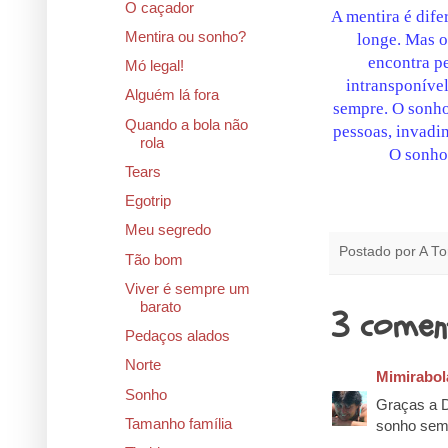
O caçador
A mentira é dife
Mentira ou sonho?
longe. Mas 
encontra pe
Mó legal!
intransponível
Alguém lá fora
sempre. O sonho
Quando a bola não
pessoas, invadi
rola
O sonho
Tears
Egotrip
Meu segredo
Postado por
A To
Tão bom
Viver é sempre um
barato
3 comen
Pedaços alados
Norte
Mimirabol
Sonho
Graças a D
Tamanho família
sonho sempr