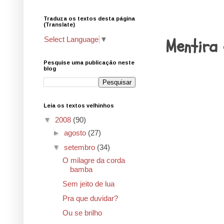
Traduza os textos desta página
6.9.08
(Translate)
Mentira
Select Language
▼
Pesquise uma publicação neste
blog
Leia os textos velhinhos
▼
2008
(90)
►
agosto
(27)
▼
setembro
(34)
O milagre da corda
bamba
Sem jeito de lua
Pra que duvidar?
Ou se brilho