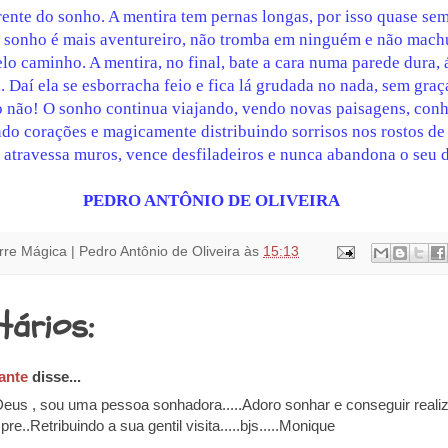
rente do sonho. A mentira
tem pernas longas, por isso quase sem
o sonho é mais aventureiro, não tromba em ninguém e não mac
lo caminho. A mentira, no final, bate a cara numa parede dura, 
. Daí ela se esborracha feio e fica lá grudada no nada, sem graça
 não! O sonho continua viajando, vendo novas paisagens, con
ndo corações e magicamente distribuindo sorrisos nos rostos d
 atravessa muros, vence desfiladeiros e nunca abandona o seu 
PEDRO ANTÔNIO DE OLIVEIRA
rre Mágica | Pedro Antônio de Oliveira
às
15:13
tários:
ante
disse...
eus , sou uma pessoa sonhadora.....Adoro sonhar e conseguir realiz
e..Retribuindo a sua gentil visita.....bjs.....Monique