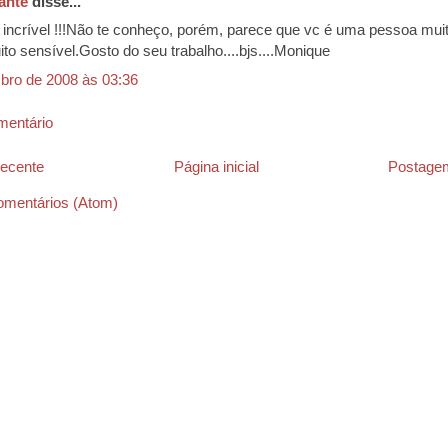
ante
disse...
 incrível !!!Não te conheço, porém, parece que vc é uma pessoa mui
to sensível.Gosto do seu trabalho....bjs....Monique
bro de 2008 às 03:36
mentário
ecente
Página inicial
Postagem
omentários (Atom)