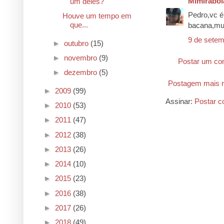
Mimirabol
um deles?
Pedro,vc é
Houve um tempo em
que...
bacana,mui
9 de setem
►
outubro
(15)
►
novembro
(9)
Postar um co
►
dezembro
(5)
Postagem mais r
►
2009
(99)
Assinar:
Postar c
►
2010
(53)
►
2011
(47)
►
2012
(38)
►
2013
(26)
►
2014
(10)
►
2015
(23)
►
2016
(38)
►
2017
(26)
►
2018
(49)