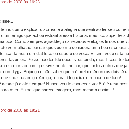
bro de 2008 às 16:23
isse...
tenho como explicar o sorriso e a alegria que senti ao ler seu coment
ho um amigo que achou estranha essa história, mas fico super feliz d
 na boa! Como sempre, agraddeço os recados e elogios lindos que 
o até vermelha ao pensar que você me considera uma boa escritora,
té ficar famosa um dia! Isso eu espero de você. E, sim, você está n
tores favoritos. Posso não ter lido seus livros ainda, mas li seus textos
um escritor tão bom, possivelmente melhor, que tantos outros que já 
r com Lygia Bojunga e não saber quem é melhor. Adoro os dois. A ú
é que sou sua amiga. Amiga, leitora, blogueira..um pouco de tudo!
 desde já e até sempre! Nunca vou te esquecer, você já é uma pes
 para mim. Eu sei que parece exagero, mas mesmo assim...!
bro de 2008 às 18:21