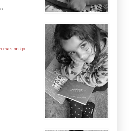
to
 mais antiga