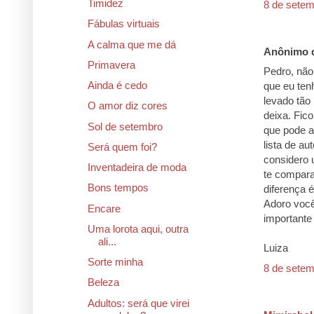
Timidez
8 de setem
Fábulas virtuais
A calma que me dá
Anônimo d
Primavera
Pedro, não 
Ainda é cedo
que eu ten
levado tão
O amor diz cores
deixa. Fic
Sol de setembro
que pode a
lista de au
Será quem foi?
considero 
Inventadeira de moda
te compara
Bons tempos
diferença 
Adoro você
Encare
importante
Uma lorota aqui, outra
ali...
Luiza
Sorte minha
8 de setem
Beleza
Adultos: será que virei