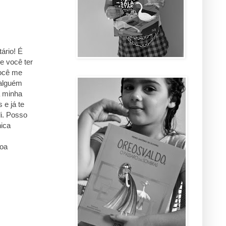
ário! É
e você ter
você me
 alguém
a minha
 e já te
li. Posso
nica
soa