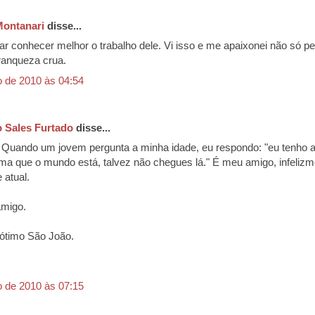
ontanari
disse...
ar conhecer melhor o trabalho dele. Vi isso e me apaixonei não só pel
ranqueza crua.
o de 2010 às 04:54
 Sales Furtado
disse...
 Quando um jovem pergunta a minha idade, eu respondo: "eu tenho a
rma que o mundo está, talvez não chegues lá." É meu amigo, infelizm
 atual.
amigo.
ótimo São João.
o de 2010 às 07:15