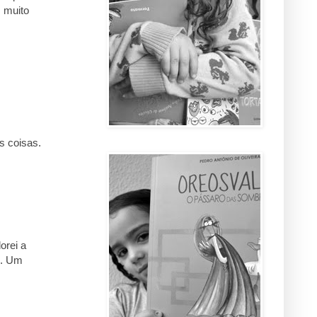
 muito
s coisas.
orei a
e. Um