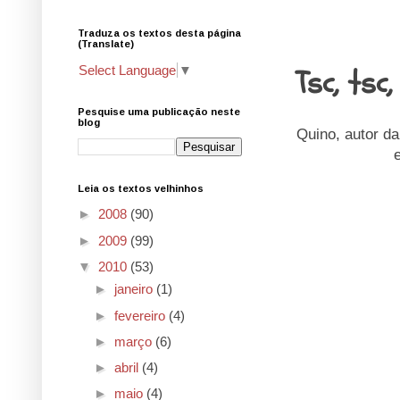
Traduza os textos desta página
23.6.10
(Translate)
Tsc, tsc, 
Select Language
▼
Pesquise uma publicação neste
blog
Quino, autor 
Leia os textos velhinhos
►
2008
(90)
►
2009
(99)
▼
2010
(53)
►
janeiro
(1)
►
fevereiro
(4)
►
março
(6)
►
abril
(4)
►
maio
(4)