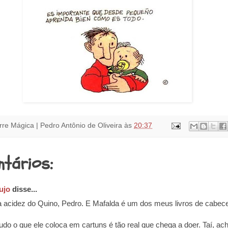
rre Mágica | Pedro Antônio de Oliveira
às
20:37
ntários:
ujo
disse...
 acidez do Quino, Pedro. E Mafalda é um dos meus livros de cabec
udo o que ele coloca em cartuns é tão real que chega a doer. Taí, ac