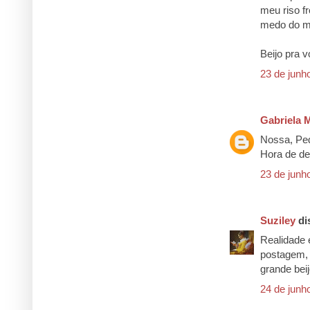
meu riso f
medo do mu
Beijo pra v
23 de junh
Gabriela 
Nossa, Ped
Hora de de
23 de junh
Suziley
dis
Realidade 
postagem, 
grande beij
24 de junh