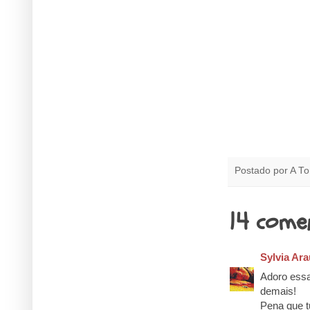
Postado por
A To
14 come
Sylvia Ara
Adoro essa
demais!
Pena que t