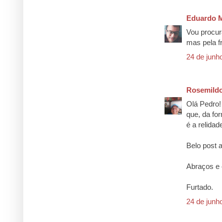
Eduardo M
Vou procur
mas pela f
24 de junh
Rosemildo
Olá Pedro!
que, da fo
é a relidade
Belo post 
Abraços e 
Furtado.
24 de junh