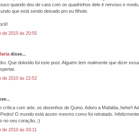
rouxo quando dou de cara com os quadrinhos dele é nervoso e medo,
ndo que está sendo deixado pro eu filhote.
ocê!
o de 2010 às 20:55
Maria
disse...
ro. Que dolorido foi este post. Alguém tem realmente que dizer essa
spertar.
o de 2010 às 22:52
se...
e crítica com arte, os desenhos de Quino. Adoro a Mafalda..hehe!! Ad
Pedro! O mundo está assim mesmo como foi retratado. Infelizment
o no seu coração, ;)
o de 2010 às 03:11