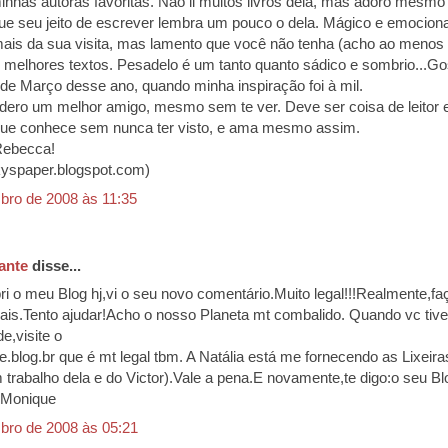
nhas autoras favoritas. Não li muitos livros dela, mas adoro mesmo
ue seu jeito de escrever lembra um pouco o dela. Mágico e emociona
ais da sua visita, mas lamento que você não tenha (acho ao menos
 melhores textos. Pesadelo é um tanto quanto sádico e sombrio...G
 de Março desse ano, quando minha inspiração foi à mil.
idero um melhor amigo, mesmo sem te ver. Deve ser coisa de leitor e 
ue conhece sem nunca ter visto, e ama mesmo assim.
Rebecca!
yspaper.blogspot.com)
bro de 2008 às 11:35
ante
disse...
abri o meu Blog hj,vi o seu novo comentário.Muito legal!!!Realmente,f
gais.Tento ajudar!Acho o nosso Planeta mt combalido. Quando vc tive
e,visite o
e.blog.br que é mt legal tbm. A Natália está me fornecendo as Lixeira
m trabalho dela e do Victor).Vale a pena.E novamente,te digo:o seu B
s,Monique
bro de 2008 às 05:21