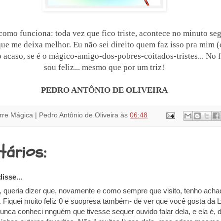
como funciona: toda vez que fico triste, acontece no minuto se
que me deixa melhor. Eu não sei direito quem faz isso pra mim 
o acaso, se é o mágico-amigo-dos-pobres-coitados-tristes... No f
sou feliz... mesmo que por um triz!
PEDRO ANTÔNIO DE OLIVEIRA
rre Mágica | Pedro Antônio de Oliveira
às
06:48
tários:
isse...
, queria dizer que, novamente e como sempre que visito, tenho acha
o. Fiquei muito feliz 0 e suopresa também- de ver que você gosta da L
unca conheci nnguém que tivesse sequer ouvido falar dela, e ela é, d