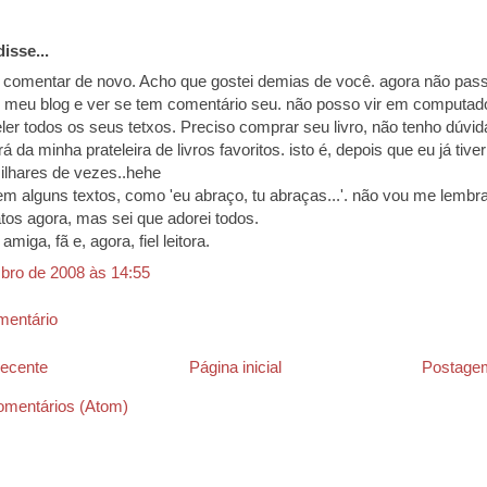
isse...
 comentar de novo. Acho que gostei demias de você. agora não pas
r meu blog e ver se tem comentário seu. não posso vir em computad
eler todos os seus tetxos. Preciso comprar seu livro, não tenho dúvi
rá da minha prateleira de livros favoritos. isto é, depois que eu já tiver 
lhares de vezes..hehe
m alguns textos, como 'eu abraço, tu abraças...'. não vou me lembr
os agora, mas sei que adorei todos.
amiga, fã e, agora, fiel leitora.
bro de 2008 às 14:55
mentário
ecente
Página inicial
Postagem
omentários (Atom)