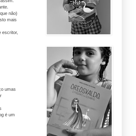
 assim.
nte.
 que não)
osto mais
escritor,
aço umas
r
s
log é um