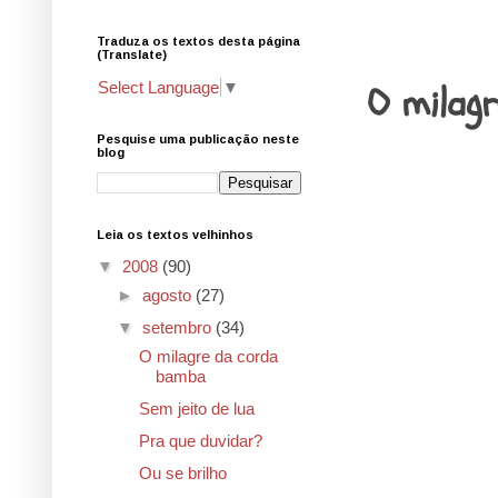
Traduza os textos desta página
1.9.08
(Translate)
O milag
Select Language
▼
Pesquise uma publicação neste
blog
Leia os textos velhinhos
▼
2008
(90)
►
agosto
(27)
▼
setembro
(34)
O milagre da corda
bamba
Sem jeito de lua
Pra que duvidar?
Ou se brilho