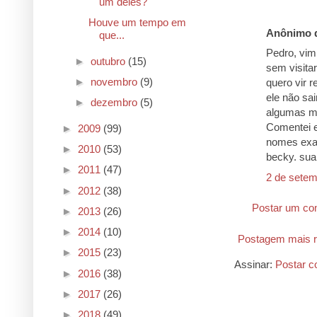
um deles?
Houve um tempo em
Anônimo d
que...
Pedro, vim
►
outubro
(15)
sem visita
►
novembro
(9)
quero vir r
ele não sai
►
dezembro
(5)
algumas mi
Comentei e
►
2009
(99)
nomes exat
►
2010
(53)
becky. sua 
►
2011
(47)
2 de setem
►
2012
(38)
Postar um co
►
2013
(26)
►
2014
(10)
Postagem mais r
►
2015
(23)
Assinar:
Postar c
►
2016
(38)
►
2017
(26)
►
2018
(49)