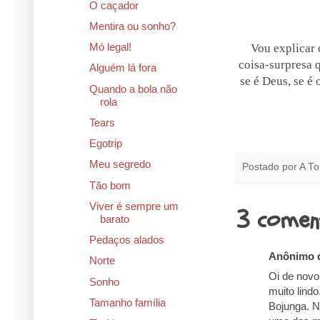
O caçador
Mentira ou sonho?
Mó legal!
Vou explicar 
coisa-surpresa 
Alguém lá fora
se é Deus, se é 
Quando a bola não
rola
Tears
Egotrip
Meu segredo
Postado por
A To
Tão bom
Viver é sempre um
3 comen
barato
Pedaços alados
Anônimo d
Norte
Oi de novo
Sonho
muito lind
Tamanho família
Bojunga. N