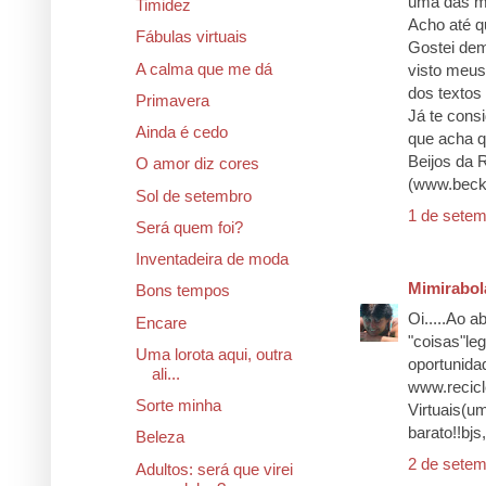
uma das mi
Timidez
Acho até q
Fábulas virtuais
Gostei dem
A calma que me dá
visto meus
dos textos
Primavera
Já te cons
Ainda é cedo
que acha q
Beijos da 
O amor diz cores
(www.beck
Sol de setembro
1 de setem
Será quem foi?
Inventadeira de moda
Mimirabol
Bons tempos
Oi.....Ao 
Encare
"coisas"le
Uma lorota aqui, outra
oportunidad
ali...
www.recicl
Sorte minha
Virtuais(u
barato!!bj
Beleza
2 de setem
Adultos: será que virei