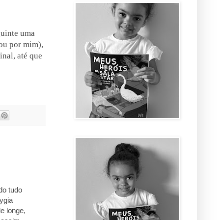
guinte uma
(ou por mim),
inal, até que
do tudo
ygia
e longe,