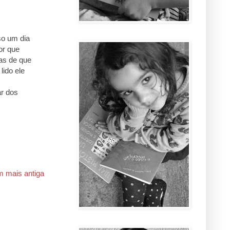
so um dia
or que
das de que
lido ele
ar dos
 mais antiga