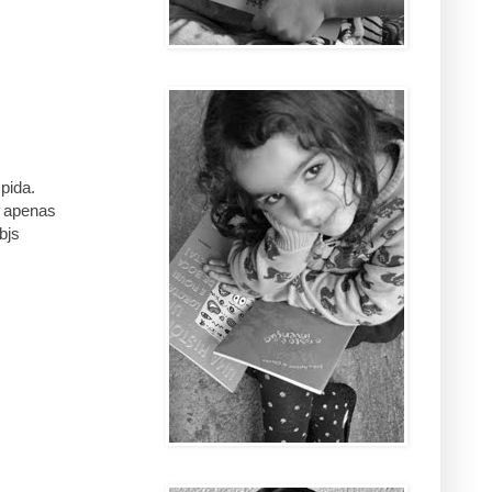
pida.
o apenas
bjs