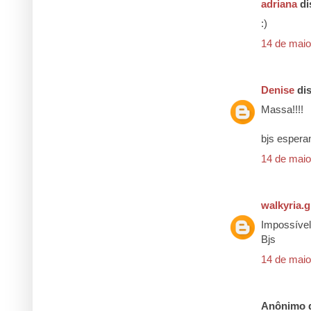
adriana
dis
:)
14 de maio
Denise
dis
Massa!!!!
bjs esper
14 de maio
walkyria.
Impossível
Bjs
14 de maio
Anônimo d