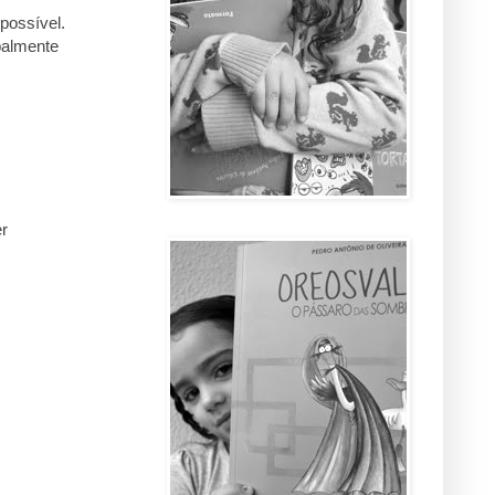
possível.
palmente
er