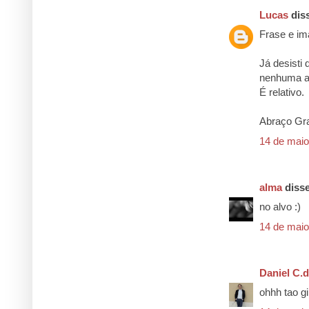
Lucas
diss
Frase e im
Já desisti
nenhuma ac
É relativo.
Abraço Gr
14 de maio
alma
disse
no alvo :)
14 de maio
Daniel C.d
ohhh tao gir