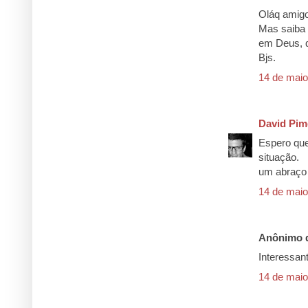
Oláq amigo
Mas saiba 
em Deus, q
Bjs.
14 de maio
David Pim
Espero que
situação.
um abraço
14 de maio
Anônimo d
Interessan
14 de maio