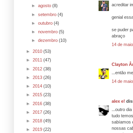
acreditar i
►
agosto
(8)
►
setembro
(4)
genial essa
►
outubro
(4)
se puder pa
►
novembro
(5)
abraço
►
dezembro
(10)
14 de maio
►
2010
(53)
►
2011
(47)
Clayton Â
►
2012
(38)
...então m
►
2013
(26)
14 de maio
►
2014
(10)
►
2015
(23)
alex e!
diss
►
2016
(38)
...outro di
►
2017
(26)
tudo temos
►
2018
(49)
sabíamos q
nossas cab
►
2019
(22)