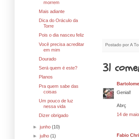
morrem
Mais adiante
Dica do Oráculo da
Torre
Pois o dia nasceu feliz
Você precisa acreditar
Postado por
A To
em mim
Dourado
31 come
Será quem é este?
Planos
Bartolom
Pra quem sabe das
coisas
Genial!
Um pouco de luz
Abrç
nessa vida
14 de maio
Dizer obrigado
►
junho
(10)
Fabio Chri
►
julho
(1)